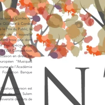
Quatuor à Cordes de
de QUatuor à Cordes
 le Prix du Public, le
nts de la nouvelle
flent trois prix dont
 Prix spéciaux, les
 à l'ISA Competition
ccasion en direct sur
européen "Musiques
Bourse de l’Académie
la Fondation Banque
 Quatuor Hanson est
lasse de Jean Sulem
niversité des Arts de