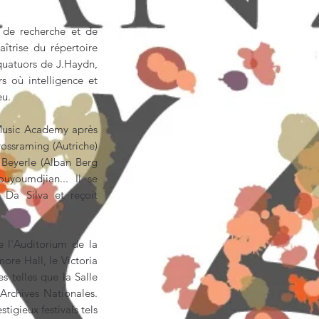
 de recherche et de
trise du répertoire
 quatuors de J.Haydn,
s où intelligence et
eu.
usic Academy après
rossraming (Autriche)
 Beyerle (Alban Berg
ouyoumdjian... Il se
 Da Silva et reçoit
 l'Auditorium de la
ore Hall, le Victoria
s telles que la Salle
Archives Nationales.
tigieux festivals tels