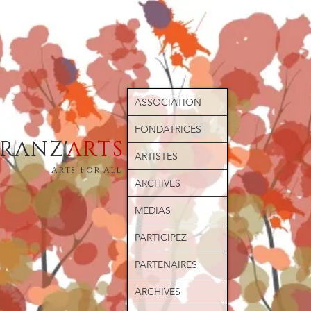
ASSOCIATION
FONDATRICES
ERANZ'
ARTS
ARTISTES
Arts For All
ARCHIVES
MEDIAS
PARTICIPEZ
PARTENAIRES
ARCHIVES