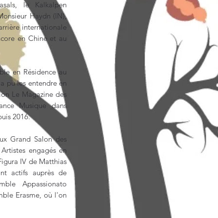
sals, le Kalkalpen
Monsieur Haydn (IN),
rrière internationale
ncore en Chine et au
ble en Résidence au
 a pu les entendre en
sion Le Magazine des
France Musique dans
puis 2016.
aux Grand Salon des
 Artistes engagés en
Figura IV de Matthias
nt actifs auprès de
emble Appassionato
mble Erasme, où l'on