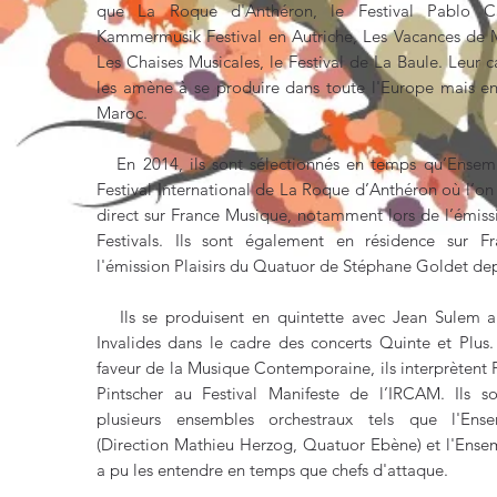
que La Roque d'Anthéron, le Festival Pablo Ca
Kammermusik Festival en Autriche, Les Vacances de 
Les Chaises Musicales, le Festival de La Baule. Leur ca
les amène à se produire dans toute l'Europe mais e
Maroc.
En 2014, ils sont sélectionnés en temps qu’Ensem
Festival International de La Roque d’Anthéron où l’on
direct sur France Musique, notamment lors de l’émis
Festivals. Ils sont également en résidence sur 
l'émission Plaisirs du Quatuor de Stéphane Goldet de
Ils se produisent en quintette avec Jean Sulem 
Invalides dans le cadre des concerts Quinte et Plus.
faveur de la Musique Contemporaine, ils interprètent 
Pintscher au Festival Manifeste de l’IRCAM. Ils so
plusieurs ensembles orchestraux tels que l'Ens
(Direction Mathieu Herzog, Quatuor Ebène) et l'Ense
a pu les entendre en temps que chefs d'attaque.