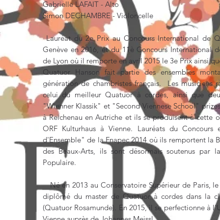
Gabrielle LAFAIT - Alto
Simon DECHAMBRE - Violoncelle
Lauréat du 2e Prix au Concours International de 
Genève en 2016, et du 11è Concours International 
de Lyon où il remporte en avril 2015 le 3e Prix ainsi que
Quatuor Hanson fait partie des ensembles monta
génération de chambristes français. Les musiciens ra
celui du meilleur Quatuor à cordes, ainsi que deux
"Wienner Klassik" et "Second Viennese School" prizes
à Reichenau en Autriche et ils se produisent à cette o
ORF Kulturhaus à Vienne. Lauréats du Concours 
d'Ensemble" de la Fnapec 2014 où ils remportent la 
des Beaux-Arts, ils sont désormais soutenus par 
Populaire.
Né en 2013 au Conservatoire Supérieur de Paris, le
diplômé du master de Quatuor à cordes dans la c
(Quatuor Rosamunde). En 2015, il se perfectionne à l'U
Vienne auprès de Johannes Meissl.