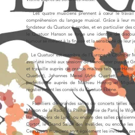
Les quatre musiciens prennent à cœur le travail
compréhension du langage musical. Grâce à leur maî
fondateur du Quatuor à cordes, et en particulier des
le Quatuor Hanson se forge une identité de discour
humour se mêlent à la finesse et la sensibilité de leur j
Le Quatuor est membre de l’European Chamber M
avoir été invité aux sessions de Manchester puis de G
et travaille auprès de grands maîtres tels que Hatto
Quartett), Johannes Meissl (Artis Quartett), Avo K
perfectionne auprès de Mathieu Herzog et Miguel
régulièrement les conseils du Quatuor Ebène.
Familiers de grandes salles de concerts telles que
Maison de la Radio, la Philharmonie de Paris, le Wigm
Hall, l'Opéra de Lyon, ou encore des salles parisienne
Cortot, le Grand Salon des Invalides, ou encore les 
Ces quatre musiciens sont également les invités de pres